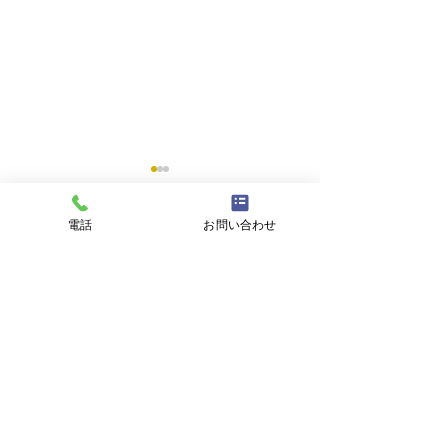
電話
お問い合わせ
コメント
コメントを追加…
アスモ店にて２月２８日
RayBanセ
まで開催中
8月31日まで