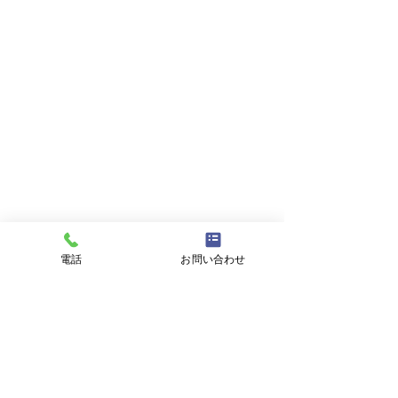
電話
お問い合わせ
コメント
コメントを追加…
アスモ店にて２月２８日
RayBanセ